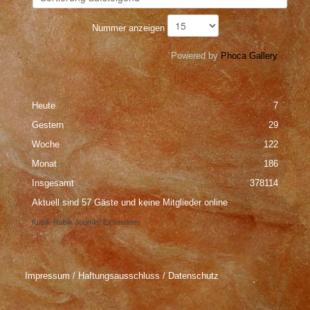
Nummer anzeigen
Powered by
Phoca Gallery
Heute
7
Gestern
29
Woche
122
Monat
186
Insgesamt
378114
Aktuell sind 57 Gäste und keine Mitglieder online
Kubik-Rubik Joomla! Extensions
Impressum / Haftungsausschluss / Datenschutz