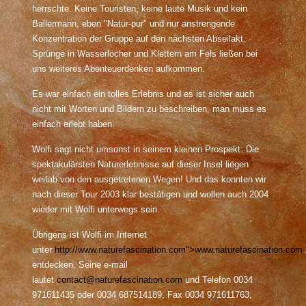
herrschte. Keine Touristen, keine laute Musik und kein
Ballermann, eben "Natur-pur" und nur anstrengende
Konzentration der Gruppe auf den nächsten Abseilakt.
Sprünge in Wasserlöcher und Klettern am Fels ließen bei
uns weiteres Abenteuerdenken aufkommen.
Es war einfach ein tolles Erlebnis und es ist sicher auch
nicht mit Worten und Bildern zu beschreiben, man muss es
einfach erlebt haben.
Wolfi sagt nicht umsonst in seinem kleinen Prospekt: Die
spektakulärsten Naturerlebnisse auf dieser Insel liegen
weitab von den ausgetretenen Wegen! Und das konnten wir
nach dieser Tour 2003 klar bestätigen und wollen auch 2004
wieder mit Wolfi unterwegs sein.
Übrigens ist Wolfi im Internet
unter
http://www.naturefascination.com">www.naturefascination.com
entdecken. Seine e-mail
lautet
contact@naturefascination.com
und Telefon 0034
971611435 oder 0034 687514189, Fax 0034 971611763,