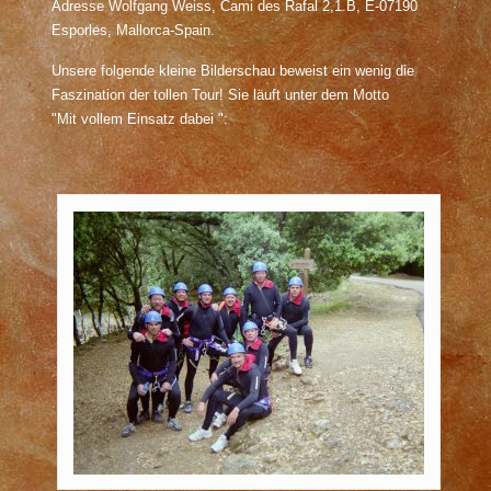
Adresse Wolfgang Weiss, Cami des Rafal 2,1.B, E-07190
Esporles, Mallorca-Spain.
Unsere folgende kleine Bilderschau beweist ein wenig die
Faszination der tollen Tour! Sie läuft unter dem Motto
"Mit vollem Einsatz dabei ":