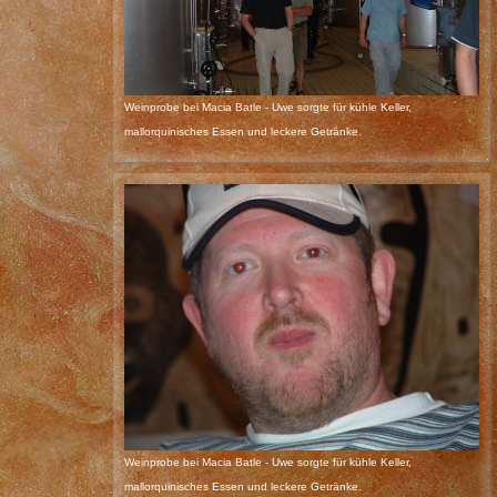
Weinprobe bei Macia Batle - Uwe sorgte für kühle Keller,
mallorquinisches Essen und leckere Getränke.
Weinprobe bei Macia Batle - Uwe sorgte für kühle Keller,
mallorquinisches Essen und leckere Getränke.