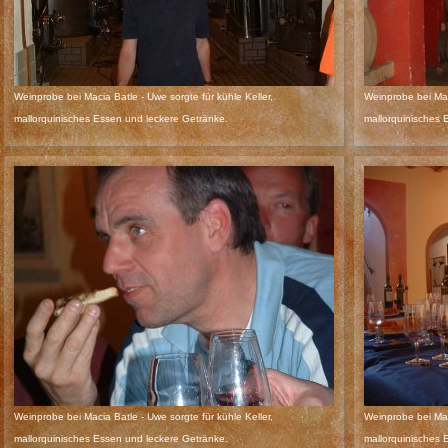
Weinprobe bei Macia Batle - Uwe sorgte für kühle Keller,
Weinprobe bei Maci
mallorquinisches Essen und leckere Getränke.
mallorquinisches 
Weinprobe bei Macia Batle - Uwe sorgte für kühle Keller,
Weinprobe bei Maci
mallorquinisches Essen und leckere Getränke.
mallorquinisches 