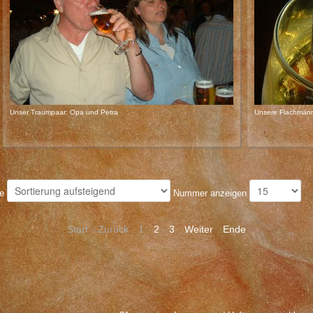
Unser Traumpaar: Opa und Petra
Unsere Flachmänn
ge
Nummer anzeigen
Start
Zurück
1
2
3
Weiter
Ende