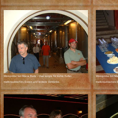
Weinprobe bei Macia Batle - Uwe sorgte für kühle Keller,
Weinprobe bei Maci
mallorquinisches Essen und leckere Getränke.
mallorquinisches 