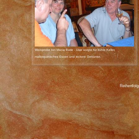
Weinprobe bei Macia Batle - Uwe sorgte für kühle Keller,
mallorquinisches Essen und leckere Getränke.
Reihenfol