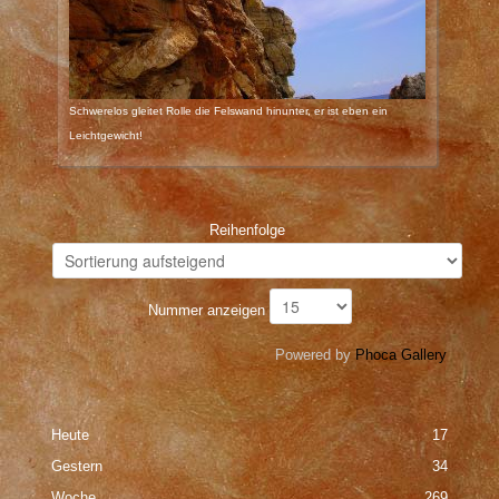
Schwerelos gleitet Rolle die Felswand hinunter, er ist eben ein
Leichtgewicht!
Reihenfolge
Nummer anzeigen
Powered by
Phoca Gallery
Heute
17
Gestern
34
Woche
269