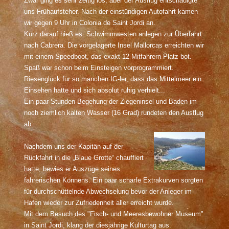
Zwar ging es sehr zeitig los, aber der Ausflug entschädigte
uns Frühaufsteher. Nach der einstündigen Autofahrt kamen
wir gegen 9 Uhr in Colonia de Saint Jordi an.
Kurz darauf hieß es: Schwimmwesten anlegen zur Überfahrt
nach Cabrera. Die vorgelagerte Insel Mallorcas erreichten wir
mit einem Speedboot, das exakt 12 Mitfahrern Platz bot.
Spaß war schon beim Einsteigen vorprogrammiert.
Riesenglück für so manchen IG-ler, dass das Mittelmeer ein
Einsehen hatte und sich absolut ruhig verhielt...
Ein paar Stunden Begehung der Ziegeninsel und Baden im
noch ziemlich kalten Wasser (16 Grad) rundeten den Ausflug
ab.
Nachdem uns der Kapitän auf der
Rückfahrt in die „Blaue Grotte“ chauffiert
hatte, bewies er Auszüge seines
fahrerischen Könnens. Ein paar scharfe Extrakurven sorgten
für durchschüttelnde Abwechselung bevor der Anleger im
Hafen wieder zur Zufriedenheit aller erreicht wurde.
Mit dem Besuch des "Fisch- und Meeresbewohner Museum"
in Saint Jordi, klang der diesjährige Kulturtag aus.