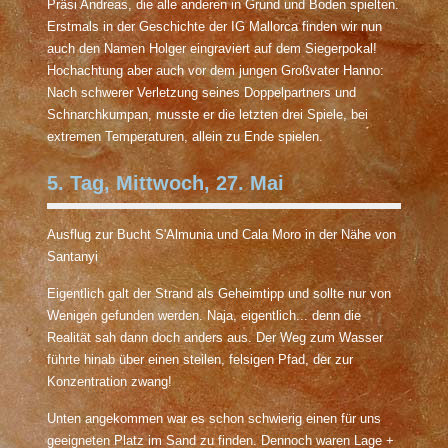
Präsi Andreas, die alle anderen in Grund und Boden spielten.
Erstmals in der Geschichte der IG Mallorca finden wir nun
auch den Namen Holger eingraviert auf dem Siegerpokal!
Hochachtung aber auch vor dem jungen Großvater Hanno:
Nach schwerer Verletzung seines Doppelpartners und
Schnarchkumpan, musste er die letzten drei Spiele, bei
extremen Temperaturen, allein zu Ende spielen.
5. Tag, Mittwoch, 27. Mai
Ausflug zur Bucht S'Almunia und Cala Moro in der Nähe von
Santanyi
Eigentlich galt der Strand als Geheimtipp und sollte nur von
Wenigen gefunden werden. Naja, eigentlich... denn die
Realität sah dann doch anders aus. Der Weg zum Wasser
führte hinab über einen steilen, felsigen Pfad, der zur
Konzentration zwang!
Unten angekommen war es schon schwierig einen für uns
geeigneten Platz im Sand zu finden. Dennoch waren Lage +