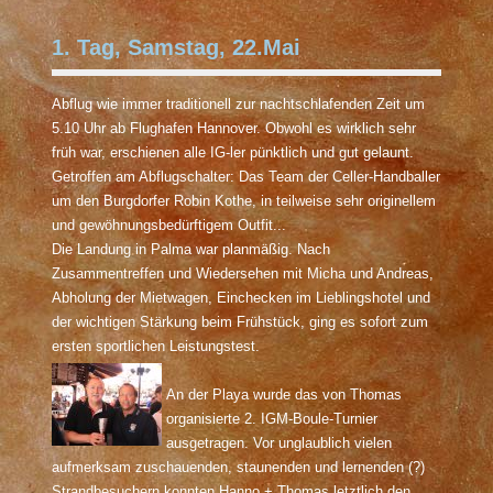
1. Tag, Samstag, 22.Mai
Abflug wie immer traditionell zur nachtschlafenden Zeit um
5.10 Uhr ab Flughafen Hannover. Obwohl es wirklich sehr
früh war, erschienen alle IG-ler pünktlich und gut gelaunt.
Getroffen am Abflugschalter: Das Team der Celler-Handballer
um den Burgdorfer Robin Kothe, in teilweise sehr originellem
und gewöhnungsbedürftigem Outfit...
Die Landung in Palma war planmäßig. Nach
Zusammentreffen und Wiedersehen mit Micha und Andreas,
Abholung der Mietwagen, Einchecken im Lieblingshotel und
der wichtigen Stärkung beim Frühstück, ging es sofort zum
ersten sportlichen Leistungstest.
An der Playa wurde das von Thomas
organisierte 2. IGM-Boule-Turnier
ausgetragen. Vor unglaublich vielen
aufmerksam zuschauenden, staunenden und lernenden (?)
Strandbesuchern konnten Hanno + Thomas letztlich den