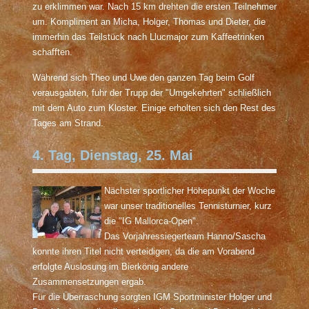
zu erklimmen war. Nach 15 km drehten die ersten Teilnehmer
um. Kompliment an Micha, Holger, Thomas und Dieter, die
immerhin das Teilstück nach Llucmajor zum Kaffeetrinken
schafften.
Während sich Theo und Uwe den ganzen Tag beim Golf
verausgabten, fuhr der Trupp der "Umgekehrten" schließlich
mit dem Auto zum Kloster. Einige erholten sich den Rest des
Tages am Strand.
4. Tag, Dienstag, 25. Mai
Nächster sportlicher Höhepunkt der Woche
war unser traditionelles Tennisturnier, kurz
die "IG Mallorca-Open".
Das Vorjahressiegerteam Hanno/Sascha
konnte ihren Titel nicht verteidigen, da die am Vorabend
erfolgte Auslosung im Bierkönig andere
Zusammensetzungen ergab.
Für die Überraschung sorgten IGM Sportminister Holger und