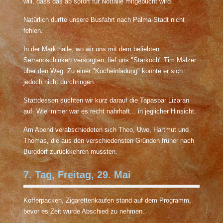
will, dass das ab sofort für Notfälle mitgebucht wird…
Natürlich durfte unsere Busfahrt nach Palma-Stadt nicht
fehlen.
In der Markthalle, wo wir uns mit dem beliebten
Serranoschinken versorgten, lief uns "Starkoch" Tim Mälzer
über den Weg. Zu einer "Kocheinladung" konnte er sich
jedoch nicht durchringen.
Stattdessen suchten wir kurz darauf die Tapasbar Lizaran
auf. Wie immer war es recht nahrhaft... in jeglicher Hinsicht.
Am Abend verabschiedeten sich Theo, Uwe, Hartmut und
Thomas, die aus den verschiedensten Gründen früher nach
Burgdorf zurückkehren mussten.
7. Tag, Freitag, 29. Mai
Kofferpacken, Zigarettenkaufen stand auf dem Programm,
bevor es Zeit wurde Abschied zu nehmen.